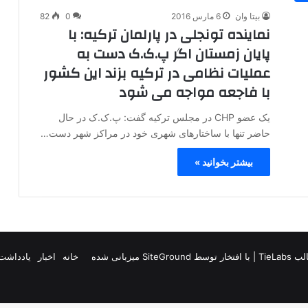
بیتا وان
6 مارس 2016
0
82
نماینده تونجلی در پارلمان ترکیه: با
پایان زمستان اگر پ.ک.ک دست به
عملیات نظامی در ترکیه بزند این کشور
با فاجعه مواجه می شود
یک عضو CHP در مجلس ترکیه گفت: پ.ک.ک در حال
حاضر تنها با ساختارهای شهری خود در مراکز شهر دست…
بیشتر بخوانید »
TieLab
| با افتخار توسط
SiteGround
میزبانی شده
خانه
اخبار
یادداشت 