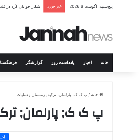
پنج‌شنبه, آگوست 6 2026
خبر فوری
شکار جوانان کُرد در قل
خانه
اخبار
یادداشت روز
گزارشگر
فرهنگستا
خانه
/
پ ک ک; پارلمان; ترکیه; زمستان ;عملیات
پ ک ک; پارلمان; ترک
اخبا