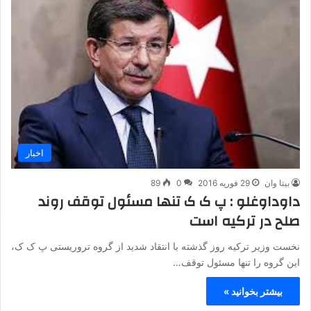
اخبار
بیتا وان
29 فوریه 2016
0
89
داوداوغلو : پ ک ک تنها مسئول توقف روند
صلح در ترکیه است
نخست وزیر ترکیه روز گذشته با انتقاد شدید از گروه تروریستی پ ک ک،
این گروه را تنها مسئول توقف…
بیشتر بخوانید »