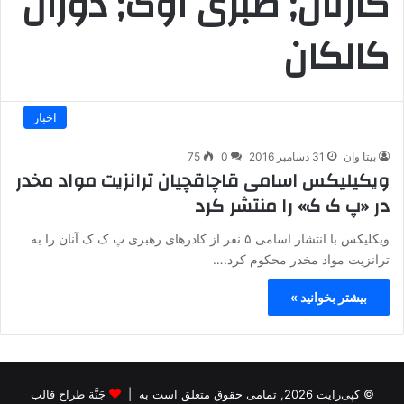
کارتال; صبری اوک; دوران
کالکان
اخبار
بیتا وان
31 دسامبر 2016
0
75
ویکیلیکس اسامی قاچاقچیان ترانزیت مواد مخدر
در «پ ک ک» را منتشر کرد
ویکلیکس با انتشار اسامی ۵ نفر از کادرهای رهبری پ ک ک آنان را به
ترانزیت مواد مخدر محکوم کرد.…
بیشتر بخوانید »
© کپی‌رایت 2026, تمامی حقوق متعلق است به |
جَنَّة طراح قالب