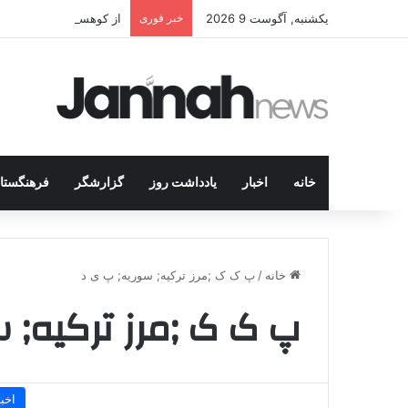
یکشنبه, آگوست 9 2026
خبر فوری
از کوهستان تا میز مذاک
خانه
اخبار
یادداشت روز
گزارشگر
فرهنگستا
خانه
/
پ ک ک ;مرز ترکیه; سوریه; پ ی د
پ ک ک ;مرز ترکیه; 
اخبا