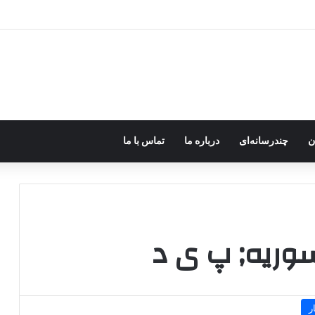
ره؛ پژاک یک‌شبه «دموکرات» شد!
ن
چندرسانه‌ای
درباره ما
تماس با ما
سوریه; پ ی د
ر