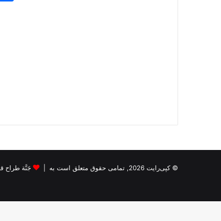
© کپی‌رایت 2026, تمامی حقوق متعلق است به |
جَنَّة طراح قالب s