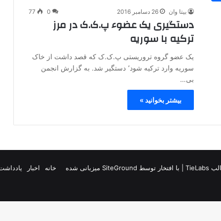
بیتا وان
26 دسامبر 2016
0
77
دستگیری یک عضوء پ.ک.ک در مرز
ترکیه با سوریه
یک عضو گروه تروریستی پ.ک.ک که قصد داشت از خاک
سوریه وارد ترکیه شود٬ دستگیر شد. به گزارش انجمن
بی…
بیشتر بخوانید »
TieLab
| با افتخار توسط
SiteGround
میزبانی شده
خانه
اخبار
یادداشت 