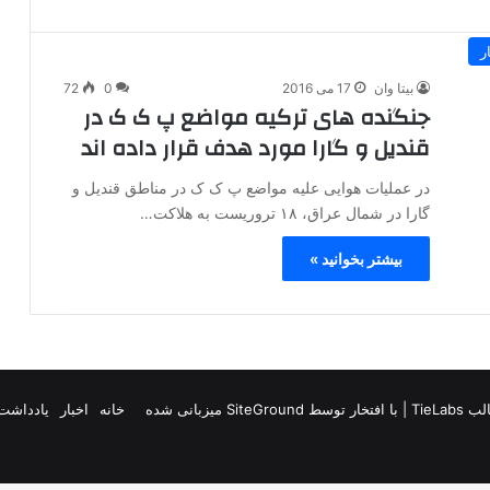
ر
بیتا وان
17 می 2016
0
72
جنگنده های ترکیه مواضع پ ک ک در
قندیل و گارا مورد هدف قرار داده اند
در عملیات هوایی علیه مواضع پ ک ک در مناطق قندیل و
گارا در شمال عراق، ۱۸ تروریست به هلاکت…
بیشتر بخوانید »
TieLab
| با افتخار توسط
SiteGround
میزبانی شده
خانه
اخبار
یادداشت 