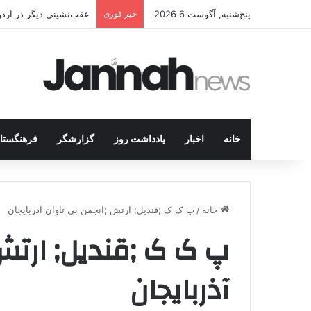
پنج‌شنبه, آگوست 6 2026
خبر فوری
عقب‌نشینی دیگر در اردوگاه پ.ک.ک/پژاک؛ YPJ د
خانه
اخبار
یادداشت روز
گزارشگر
فرهنگستا
خانه
/
پ ک ک ;قندیل; ارتش ;انجمن بی تاوان آذربایجان
پ ک ک ;قندیل; ارتش
آذربایجان