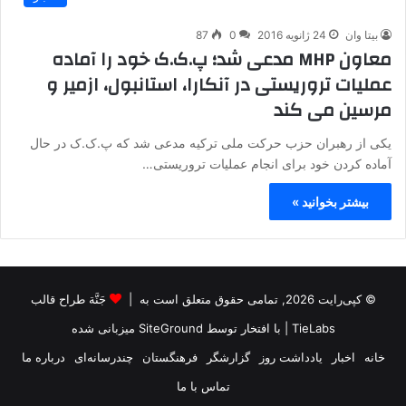
بیتا وان
24 ژانویه 2016
0
87
معاون MHP مدعی شد؛ پ.ک.ک خود را آماده
عملیات تروریستی در آنکارا، استانبول، ازمیر و
مرسین می کند
یکی از رهبران حزب حرکت ملی ترکیه مدعی شد که پ.ک.ک در حال
آماده کردن خود برای انجام عملیات تروریستی…
بیشتر بخوانید »
© کپی‌رایت 2026, تمامی حقوق متعلق است به |
جَنَّة طراح قالب
TieLabs
| با افتخار توسط
SiteGround
میزبانی شده
خانه
اخبار
یادداشت روز
گزارشگر
فرهنگستان
چندرسانه‌ای
درباره ما
تماس با ما