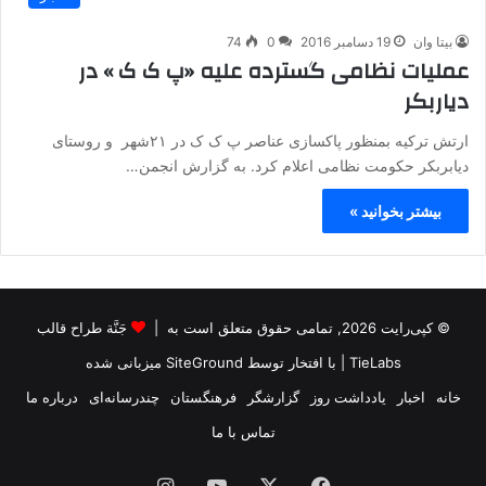
بیتا وان
19 دسامبر 2016
0
74
عملیات نظامی گسترده علیه «پ ک ک » در
دیاربکر
ارتش ترکیه بمنظور پاکسازی عناصر پ ک ک در ۲۱شهر و روستای
دیابربکر حکومت نظامی اعلام کرد. به گزارش انجمن…
بیشتر بخوانید »
© کپی‌رایت 2026, تمامی حقوق متعلق است به |
جَنَّة طراح قالب
TieLabs
| با افتخار توسط
SiteGround
میزبانی شده
خانه
اخبار
یادداشت روز
گزارشگر
فرهنگستان
چندرسانه‌ای
درباره ما
تماس با ما
فیس
X
یوتیوب
اینستاگرام