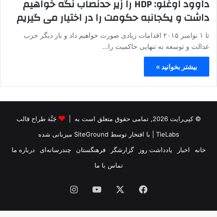
داوود اوغلو: HDP را زیر حدنصاب نگه خواهیم
داشت و یکجانبه حکومت را در اختیار می گیریم
تا ۱ نوامبر ۲۰۱۵ اقدامات زیادی صورت خواهیم داد و بار دیگر حزب
عدالت و توسعه به تنهایی حاکمیت را…
بیشتر بخوانید »
© کپی‌رایت 2026, تمامی حقوق متعلق است به |
جَنَّة طراح قالب
TieLabs
| با افتخار توسط
SiteGround
میزبانی شده
خانه
اخبار
یادداشت روز
گزارشگر
فرهنگستان
چندرسانه‌ای
درباره ما
تماس با ما
فیس
X
یوتیوب
اینستاگرام
بوک