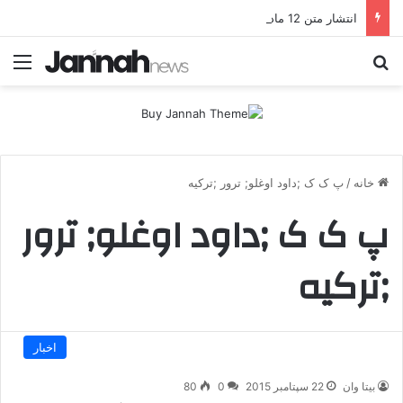
انتشار متن 12 ماده‌ای توافق نهایی بین ترکیه و پ.ک.ک
جستجو برای
منو
خانه
/
پ ک ک ;داود اوغلو; ترور ;ترکیه
پ ک ک ;داود اوغلو; ترور
;ترکیه
اخبار
بیتا وان
22 سپتامبر 2015
0
80