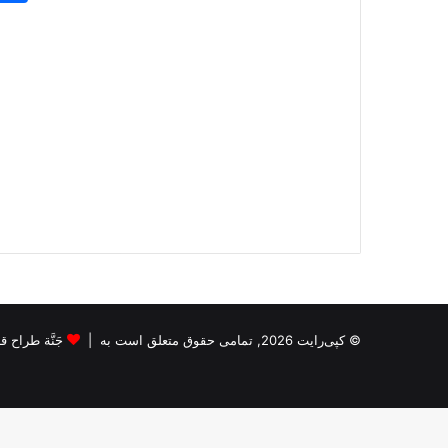
© کپی‌رایت 2026, تمامی حقوق متعلق است به |
جَنَّة طراح قالب s