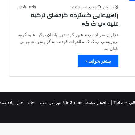
بیتا وان
25 دسامبر 2016
0
83
راهپیمایی گسترده کردهای ترکیه
علیه «پ ک ک»
هزاران نفر از مردم شهر کردنشین باتمان ترکیه علیه گروه‌
تروریستی پ.ک.ک تظاهرات کردند. به گزارش انجمن بی
تاوان به…
بیشتر بخوانید »
TieLab
| با افتخار توسط
SiteGround
میزبانی شده
خانه
اخبار
یادداشت 