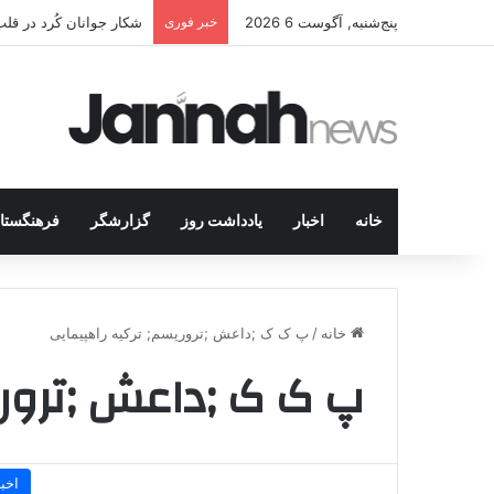
پنج‌شنبه, آگوست 6 2026
خبر فوری
شکار جوانان کُرد در قل
خانه
اخبار
یادداشت روز
گزارشگر
فرهنگستا
خانه
/
پ ک ک ;داعش ;تروریسم; ترکیه راهپیمایی
پ ک ک ;داعش ;تروری
اخبا