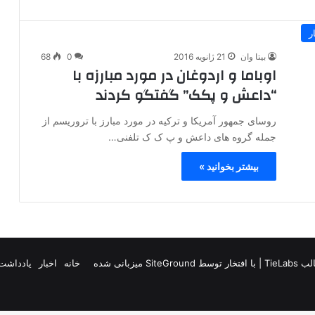
ر
بیتا وان
21 ژانویه 2016
0
68
اوباما و اردوغان در مورد مبارزه با
“داعش و پ‎ک‎ک” گفتگو کردند
روسای جمهور آمریکا و ترکیه در مورد مبارز با تروریسم از
جمله گروه های داعش و پ ک ک تلفنی…
بیشتر بخوانید »
TieLab
| با افتخار توسط
SiteGround
میزبانی شده
خانه
اخبار
یادداشت 