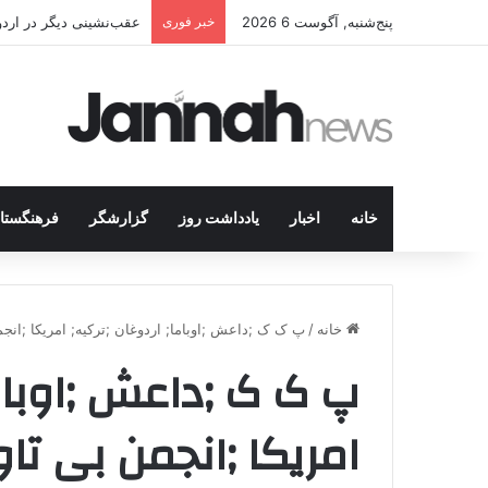
پنج‌شنبه, آگوست 6 2026
خبر فوری
عقب‌نشینی دیگر در اردوگاه پ.ک.ک/پژاک؛ YPJ د
خانه
اخبار
یادداشت روز
گزارشگر
فرهنگستا
خانه
/
پ ک ک ;داعش ;اوباما; اردوغان ;ترکیه; امریکا ;انج
پ ک ک ;داعش ;اوباما
امریکا ;انجمن بی تاو