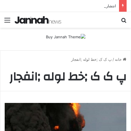
انتشار متن 12 ماده‌ای توافق نهایی بین ترکیه و پ.ک.ک
جستجو برای
منو
خانه
/
پ ک ک ;خط لوله ;انفجار
پ ک ک ;خط لوله ;انفجار