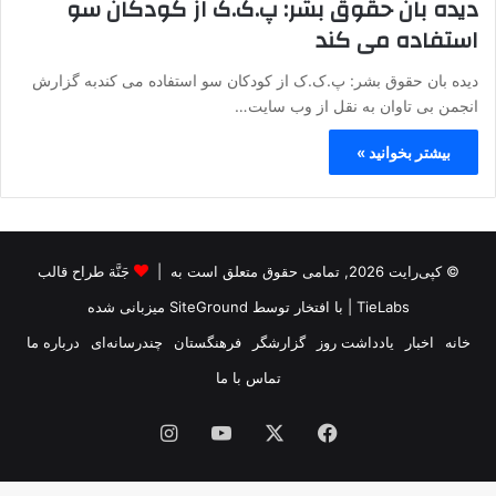
دیده بان حقوق بشر: پ.ک.ک از کودکان سو
استفاده می کند
دیده بان حقوق بشر: پ.ک.ک از کودکان سو استفاده می کندبه گزارش
انجمن بی تاوان به نقل از وب سایت…
بیشتر بخوانید »
© کپی‌رایت 2026, تمامی حقوق متعلق است به |
جَنَّة طراح قالب
TieLabs
| با افتخار توسط
SiteGround
میزبانی شده
خانه
اخبار
یادداشت روز
گزارشگر
فرهنگستان
چندرسانه‌ای
درباره ما
تماس با ما
فیس
X
یوتیوب
اینستاگرام
بوک