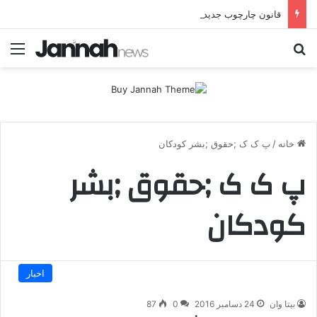
قانون چارچوب جدید ترکیه؛ احتمال آزادی ۳۹۰۰ زندانی مرتبط با PKK
جستجو برای
منو
خانه
/
پ ک ک ;حقوق ;بشر کودکان
پ ک ک ;حقوق ;بشر
کودکان
اخبار
بیتا وان
24 دسامبر 2016
0
87