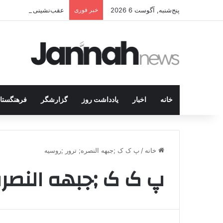
پنج‌شنبه, آگوست 6 2026
خبر فوری
عقب‌نشینی دیگر در اردوگاه پ.ک.ک/پژاک؛ YPJ د
خانه
اخبار
یادداشت روز
گزارشگر
فرهنگستا
خانه
/
پ ک ک ;جبهه النصره; ترور ;روسیه
پ ک ک ;جبهه النصره;