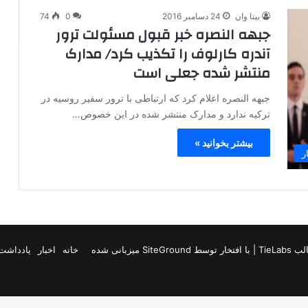
بیتا وان
24 دسامبر 2016
0
74
جبهه النصره خبر قبول مسئولت ترور
آندره کارلوف را تکذیب کرد/ مدارک
منتشر شده جعلی است
جبهه النصره اعلام کرد که ارتباطی با ترور سفیر روسیه در
ترکیه ندارد و مدارک منتشر شده در این خصوص…
بیشتر بخوانید »
ر
TieLab
| با افتخار توسط
SiteGround
میزبانی شده
خانه
اخبار
یادداشت 