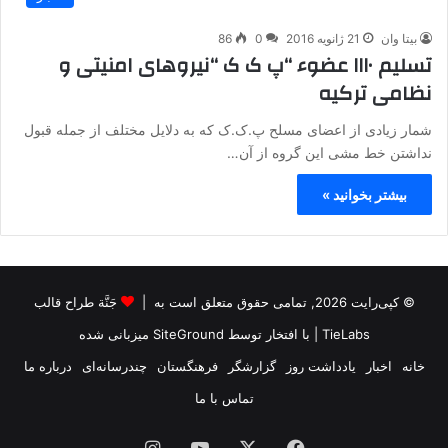
بیتا وان
21 ژانویه 2016
0
86
تسلیم ۱۱۱۰ عضوء “پ ک ک “نیروهای امنیتی و
نظامی ترکیه
شمار زیادی از اعضای مسلح پ.ک.ک که به دلایل مختلف از جمله قبول
نداشتن خط مشی این گروه از آن…
بیشتر بخوانید »
© کپی‌رایت 2026, تمامی حقوق متعلق است به |
جَنَّة طراح قالب
TieLabs
| با افتخار توسط
SiteGround
میزبانی شده
خانه
اخبار
یادداشت روز
گزارشگر
فرهنگستان
چندرسانه‌ای
درباره ما
تماس با ما
فیس
X
یوتیوب
اینستاگرام