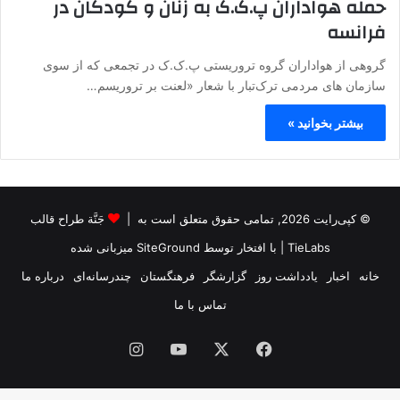
حمله هواداران پ.ک.ک به زنان و کودکان در
فرانسه
گروهی از هواداران گروه تروریستی پ.ک.ک در تجمعی که از سوی
سازمان های مردمی ترک‌تبار با شعار «لعنت بر تروریسم…
بیشتر بخوانید »
© کپی‌رایت 2026, تمامی حقوق متعلق است به |
جَنَّة طراح قالب
TieLabs
| با افتخار توسط
SiteGround
میزبانی شده
خانه
اخبار
یادداشت روز
گزارشگر
فرهنگستان
چندرسانه‌ای
درباره ما
تماس با ما
فیس
X
یوتیوب
اینستاگرام
بوک