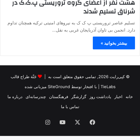
هشت نفر از اعضای گروه تروریستی پ.ک.ک در
شرناق تسلیم شدند
تسلیم عناصر تروریستی پ ک ک به نیروهای امنیتی ترکیه همچنان تداوم
دارد. انجمن بی تاوان آذربایجان غربی به نقل…
بیشتر بخوانید »
© کپی‌رایت 2026, تمامی حقوق متعلق است به |
جَنَّة طراح قالب
TieLabs
| با افتخار توسط
SiteGround
میزبانی شده
خانه
اخبار
یادداشت روز
گزارشگر
فرهنگستان
چندرسانه‌ای
درباره ما
تماس با ما
فیس
X
یوتیوب
اینستاگرام
بوک