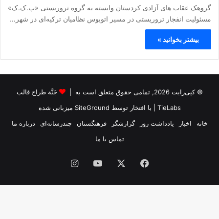
گروهک عقاب های آزادی کردستان وابسته به گروه تروریستی «پ.ک.ک»
مسئولیت انفجار تروریستی در مسیر اتوبوس نظامیان ترکیه‌ای در شهر…
بیشتر بخوانید »
© کپی‌رایت 2026, تمامی حقوق متعلق است به |
جَنَّة طراح قالب
TieLabs
| با افتخار توسط
SiteGround
میزبانی شده
خانه
اخبار
یادداشت روز
گزارشگر
فرهنگستان
چندرسانه‌ای
درباره ما
تماس با ما
فیس
X
یوتیوب
اینستاگرام
بوک