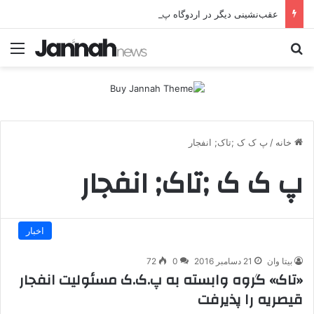
عقب‌نشینی دیگر در اردوگاه پ.ک.ک/پژاک؛ YPJ در اختیار جولانی داعشی قرار می گیرد!
جستجو برای
منو
خانه
/
پ ک ک ;تاک; انفجار
پ ک ک ;تاک; انفجار
اخبار
بیتا وان
21 دسامبر 2016
0
72
«تاک» گروه وابسته به پ.ک.ک مسئولیت انفجار
قیصریه را پذیرفت