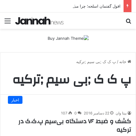
افول گفتمان اسلحه؛ چرا مبارزه مسلحانه در میان کردها اعتبار گذشته را ندارد؟
جستجو برای
منو
خانه
/
پ ک ک ;بی سیم ;ترکیه
پ ک ک ;بی سیم ;ترکیه
اخبار
بیتا وان
22 دسامبر 2016
0
107
کشف و ضبط ۷۶ دستگاه بی‌سیم پ.ک.ک در
ترکیه