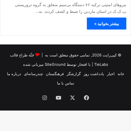
نیروهای امنیتی ترکیه ۷۶ دستگاه بی‌سیم متعلق به گروه تروریستی
پ.ک.ک در استان ماردین را ضبط و کشف کردند. به…
بیشتر بخوانید »
© کپی‌رایت 2026, تمامی حقوق متعلق است به |
جَنَّة طراح قالب
TieLabs
| با افتخار توسط
SiteGround
میزبانی شده
خانه
اخبار
یادداشت روز
گزارشگر
فرهنگستان
چندرسانه‌ای
درباره ما
تماس با ما
فیس
X
یوتیوب
اینستاگرام
بوک