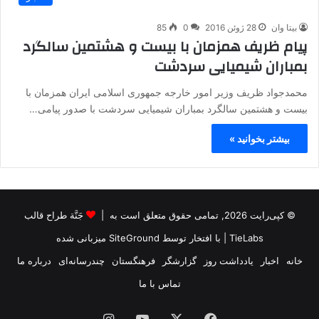
بیتا وان
28 ژوئن 2016
0
85
پیام ظریف همزمان با بیست و هشتمین سالگرد
بمباران شیمیایی سردشت
محمدجواد ظریف وزیر امور خارجه جمهوری اسلامی ایران همزمان با
بیست و هشتمین سالگرد بمباران شیمیایی سردشت با صدور پیامی…
بیشتر بخوانید »
© کپی‌رایت 2026, تمامی حقوق متعلق است به |
جَنَّة طراح قالب
TieLabs
| با افتخار توسط
SiteGround
میزبانی شده
خانه
اخبار
یادداشت روز
گزارشگر
فرهنگستان
چندرسانه‌ای
درباره ما
تماس با ما
فیس
X
یوتیوب
اینستاگرام