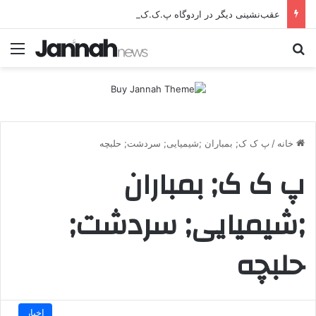
عقب‌نشینی دیگر در اردوگاه پ.ک.ک/پژاک؛ YPJ در اختیار جولانی داعشی قرار می گیرد!
جستجو برای
منو
خانه
/
پ ک ک; بمباران ;شیمیایی; سردشت; حلبچه
پ ک ک; بمباران
;شیمیایی; سردشت;
حلبچه
اخبار