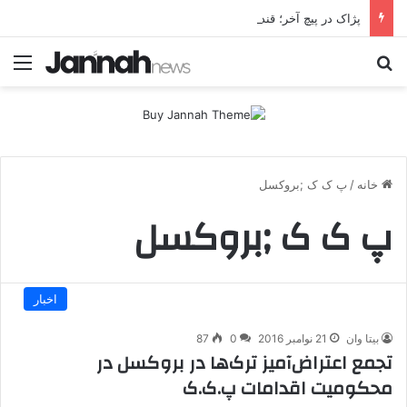
پژاک در پیچ آخر؛ قندیل که خاموش شود، شاخه ایرانی چه خواهد کرد؟
جستجو برای
منو
خانه
/
پ ک ک ;بروکسل
پ ک ک ;بروکسل
اخبار
بیتا وان
21 نوامبر 2016
0
87
تجمع اعتراض‌آمیز ترک‌ها در بروکسل در
محکومیت اقدامات پ.ک.ک