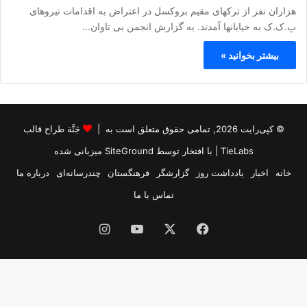
هزاران نفر از ترکهای مقیم بروکسل در اعتراض به اقدامات نیروهای
پ.ک.ک به خیابانها آمدند. به گزارش انجمن بی تاوان…
بیشتر بخوانید »
© کپی‌رایت 2026, تمامی حقوق متعلق است به |
جَنَّة طراح قالب
TieLabs
| با افتخار توسط
SiteGround
میزبانی شده
خانه
اخبار
یادداشت روز
گزارشگر
فرهنگستان
چندرسانه‌ای
درباره ما
تماس با ما
فیس
X
یوتیوب
اینستاگرام
بوک