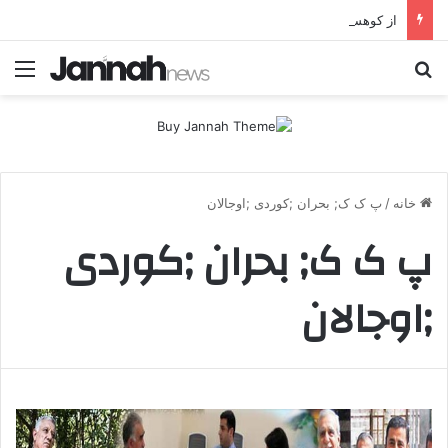
از کوهستان تا میز مذاکره؛ پژاک یک‌شبه «دموکرات» شد!
جستجو برای
منو
خانه
/
پ ک ک; بحران ;کوردی ;اوجالان
پ ک ک; بحران ;کوردی
;اوجالان