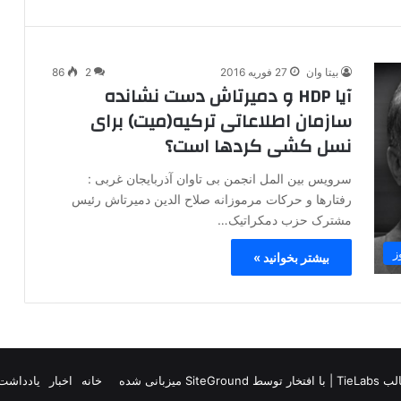
بیتا وان
27 فوریه 2016
2
86
آیا HDP و دمیرتاش دست نشانده
سازمان اطلاعاتی ترکیه(میت) برای
نسل کشی کردها است؟
سرویس بین المل انجمن بی تاوان آذربایجان غربی :
رفتارها و حرکات مرموزانه صلاح الدین دمیرتاش رئیس
مشترک حزب دمکراتیک…
ز
بیشتر بخوانید »
TieLab
| با افتخار توسط
SiteGround
میزبانی شده
خانه
اخبار
یادداشت 