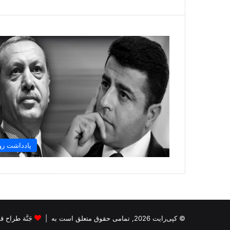
یادداشت رو
© کپی‌رایت 2026, تمامی حقوق متعلق است به |
جَنَّة طراح قالب s