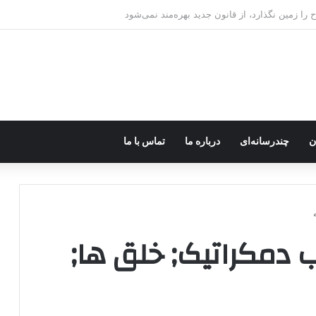
ره؛ پژاک یک‌شبه «دموکرات» شد!
ن
چندرسانه‌ای
درباره ما
تماس با ما
 دمکراتیک; خلق ها;