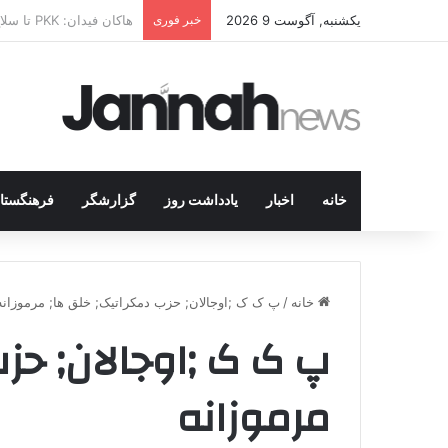
یکشنبه, آگوست 9 2026
خبر فوری
از کوهستان تا میز مذاک
خانه
اخبار
یادداشت روز
گزارشگر
فرهنگستا
خانه
/
پ ک ک ;اوجالان; حزب دمکراتیک; خلق ها; مرموزانه
پ ک ک ;اوجالان; حزب
مرموزانه