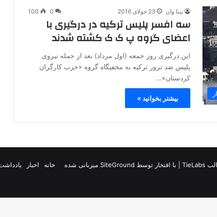
بیتا وان
23 جولای 2016
0
100
سه افسر پلیس ترکیه در درگیری با
اعضای گروه پ ک ک کشته شدند
این درگیری روز جمعه (اول مرداد) بعد از حمله نیروی
پلیس ضد ترور ترکیه به مخفیگاه گروه «حزب کارگران
کردستان»…
ر
بیشتر بخوانید »
TieLab
| با افتخار توسط
SiteGround
میزبانی شده
خانه
اخبار
یادداشت 