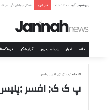
پنج‌شنبه, آگوست 6 2026
خبر فوری
انتشار متن 12 ماده‌ای توافق نهایی بین ترکیه و پ.ک.ک
خانه
اخبار
یادداشت روز
گزارشگر
فرهنگستا
خانه
/
پ ک ک; افسر ;پلیس
پ ک ک; افسر ;پلیس