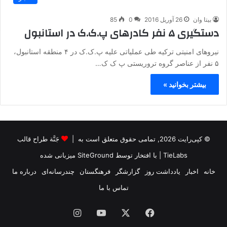
بیتا وان
26 آوریل 2016
0
85
دستگیری ۵ نفر کادرهای پ.ک.ک در استانبول
نیروهای امنیتی ترکیه طی عملیاتی علیه پ.ک.ک در ۴ منطقه استانبول،
۵ نفر از عناصر گروه تروریستی پ ک ک…
بیشتر بخوانید »
© کپی‌رایت 2026, تمامی حقوق متعلق است به |
جَنَّة طراح قالب
TieLabs
| با افتخار توسط
SiteGround
میزبانی شده
خانه
اخبار
یادداشت روز
گزارشگر
فرهنگستان
چندرسانه‌ای
درباره ما
تماس با ما
فیس
X
یوتیوب
اینستاگرام