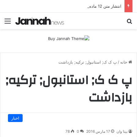
انتشار متن 12 ماده‌ای توافق نهایی بین ترکیه و پ.ک.ک
جستجو برای
منو
خانه
/
پ ک ک; استانبول; ترکیه; بازداشت
پ ک ک; استانبول; ترکیه;
بازداشت
اخبار
بیتا وان
17 مارس 2016
0
78