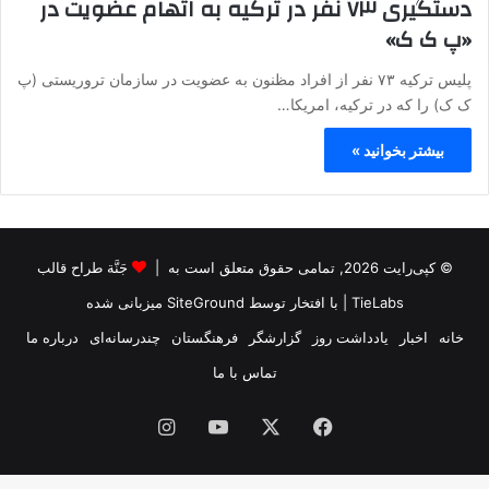
دستگیری ۷۳ نفر در ترکیه به اتهام عضویت در
«پ ک ک»
پلیس ترکیه ۷۳ نفر از افراد مظنون به عضویت در سازمان تروریستی (پ
ک ک) را که در ترکیه، امریکا…
بیشتر بخوانید »
© کپی‌رایت 2026, تمامی حقوق متعلق است به |
جَنَّة طراح قالب
TieLabs
| با افتخار توسط
SiteGround
میزبانی شده
خانه
اخبار
یادداشت روز
گزارشگر
فرهنگستان
چندرسانه‌ای
درباره ما
تماس با ما
فیس
X
یوتیوب
اینستاگرام
بوک