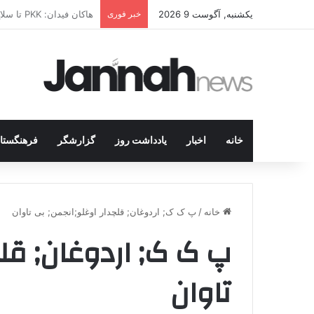
یکشنبه, آگوست 9 2026
خبر فوری
از کوهستان تا میز مذاک
خانه
اخبار
یادداشت روز
گزارشگر
فرهنگستا
خانه
/
پ ک ک; اردوغان; قلچدار اوغلو;انجمن; بی تاوان
پ ک ک; اردوغان; قلچ
تاوان