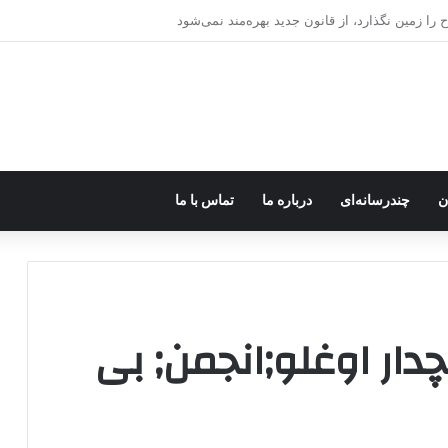
ره؛ پژاک یک‌شبه «دموکرات» شد!
ن
چندرسانه‌ای
درباره ما
تماس با ما
دار اوغلو;انجمن; بی