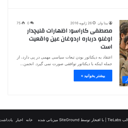
بیتا وان
26 ژانویه 2016
0
75
مصطفی کاراسو: اظهارات قلیچدار
اوغلو درباره اردوغان عین واقعیت
است
اعتقاد به دیکتاتور بودن تبعات سیاسی مهمی در پی دارد، از
جمله اینکه با دیکتاتور توافقی صورت نمی گیرد. انجمن…
بیشتر بخوانید »
ر
TieLab
| با افتخار توسط
SiteGround
میزبانی شده
خانه
اخبار
یادداشت 