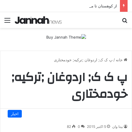
از کوهستان تا میز مذاکره؛ پژاک یک‌شبه «دموکرات» شد!
جستجو برای
منو
خانه
/
پ ک ک; اردوغان ;ترکیه; خودمختاری
پ ک ک; اردوغان ;ترکیه;
خودمختاری
اخبار
بیتا وان
5 اکتبر 2015
0
82