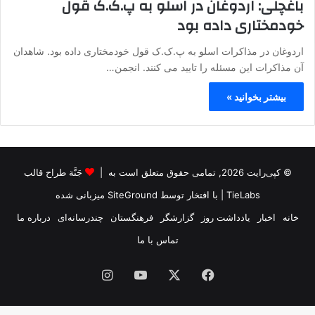
باغچلی: اردوغان در اسلو به پ.ک.ک قول
خودمختاری داده بود
اردوغان در مذاکرات اسلو به پ.ک.ک قول خودمختاری داده بود. شاهدان
آن مذاکرات این مسئله را تایید می کنند. انجمن…
بیشتر بخوانید »
© کپی‌رایت 2026, تمامی حقوق متعلق است به |
جَنَّة طراح قالب
TieLabs
| با افتخار توسط
SiteGround
میزبانی شده
خانه
اخبار
یادداشت روز
گزارشگر
فرهنگستان
چندرسانه‌ای
درباره ما
تماس با ما
فیس
X
یوتیوب
اینستاگرام
بوک