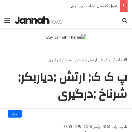
افول گفتمان اسلحه؛ چرا مبارزه مسلحانه در میان کردها اعتبار گذشته را ندارد؟
جستجو برای
منو
خانه
/
پ ک ک; ارتش ;دیاربکر; شرناخ ;درگیری
پ ک ک; ارتش ;دیاربکر;
شرناخ ;درگیری
اخبار
بیتا وان
15 نوامبر 2015
0
83