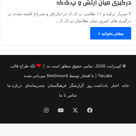
درگیری میان ارتش و پ.ک.ک؛
۳ سرباز ترکیه و ۱۱ نظامی پ.ک.ک در دیاربکر و شرناخ کشته شدند در
درگیری های امروز میان نظامیان پ.ک.ک…
بیشتر بخوانید »
© کپی‌رایت 2026, تمامی حقوق متعلق است به |
جَنَّة طراح قالب
TieLabs
| با افتخار توسط
SiteGround
میزبانی شده
خانه
اخبار
یادداشت روز
گزارشگر
فرهنگستان
چندرسانه‌ای
درباره ما
تماس با ما
فیس
X
یوتیوب
اینستاگرام
بوک