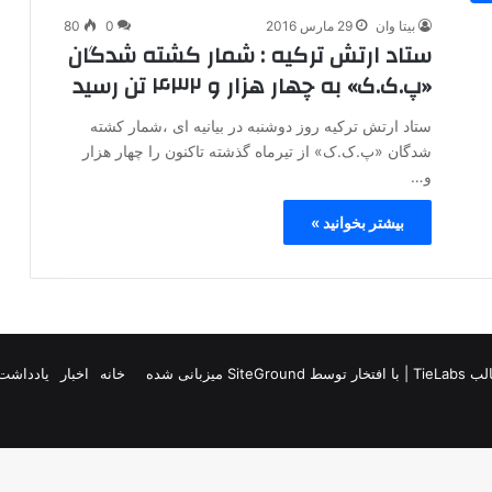
بیتا وان
29 مارس 2016
0
80
ستاد ارتش ترکیه : شمار کشته شدگان
«پ.ک.ک» به چهار هزار و ۴۳۲ تن رسید
ستاد ارتش ترکیه روز دوشنبه در بیانیه ای ،شمار کشته
شدگان «پ.ک.ک» از تیرماه گذشته تاکنون را چهار هزار
و…
بیشتر بخوانید »
TieLab
| با افتخار توسط
SiteGround
میزبانی شده
خانه
اخبار
یادداشت 