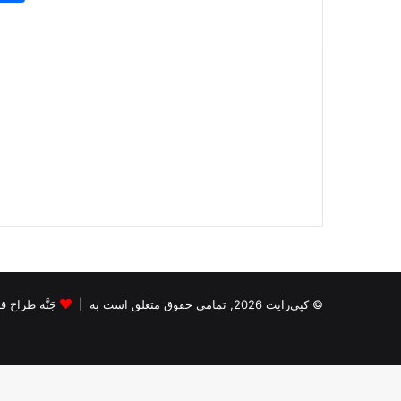
© کپی‌رایت 2026, تمامی حقوق متعلق است به |
جَنَّة طراح قالب s