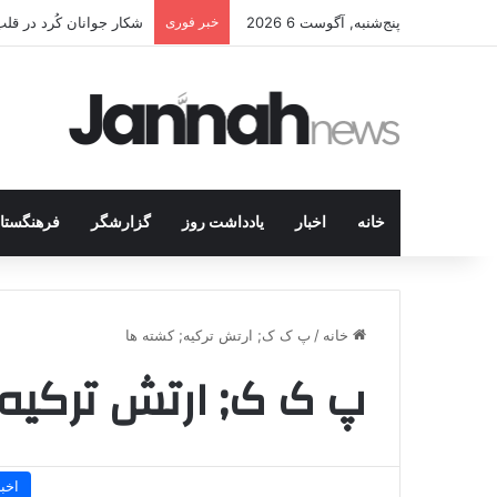
پنج‌شنبه, آگوست 6 2026
خبر فوری
شکار جوانان کُرد در قل
خانه
اخبار
یادداشت روز
گزارشگر
فرهنگستا
خانه
/
پ ک ک; ارتش ترکیه; کشته ها
پ ک ک; ارتش ترکیه
اخبا