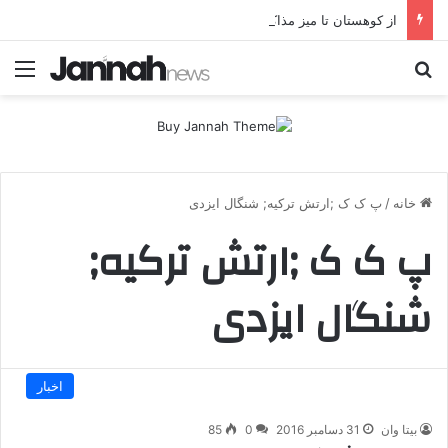
از کوهستان تا میز مذاکره؛ پژاک یک‌شبه «دموکرات» شد!
جستجو برای
منو
خانه
/
پ ک ک ;ارتش ترکیه; شنگال ایزدی
پ ک ک ;ارتش ترکیه;
شنگال ایزدی
اخبار
بیتا وان
31 دسامبر 2016
0
85