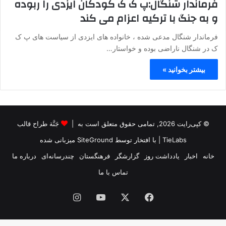
فرماندار شنگال:پ ک ک کودکان ایزدی را ربوده
و به جنگ با ترکیه اعزام می کند
فرماندار شنگال مدعی شده ، خانواده های ایزدی از سیاست های پ ک
ک در شنگال ناراضی بوده و خواستار…
بیشتر بخوانید »
© کپی‌رایت 2026, تمامی حقوق متعلق است به |
جَنَّة طراح قالب
TieLabs
| با افتخار توسط
SiteGround
میزبانی شده
خانه
اخبار
یادداشت روز
گزارشگر
فرهنگستان
چندرسانه‌ای
درباره ما
تماس با ما
فیس
X
یوتیوب
اینستاگرام
بوک