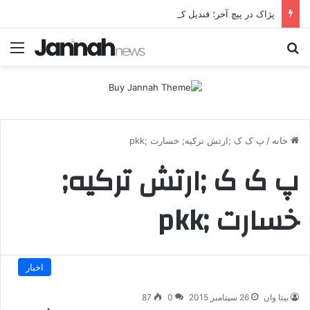
پژاک در پیچ آخر؛ قندیل که خاموش شود، شاخه ایرانی چه خواهد کرد؟
جستجو برای
منو
خانه
/
پ ک ک ;ارتش ترکیه; خسارت ;pkk
پ ک ک ;ارتش ترکیه;
خسارت ;pkk
اخبار
بیتا وان
26 سپتامبر 2015
0
87