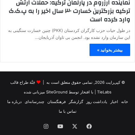
نماینده ارزروم در پارلمان ترکیه: حملات ارتش
ترکیه بزرگترین خسارت ۳۰ سال اخیر را به پ.ک.ک
وارد کرده است
در طول حیات حزب کارگران کردستان (PKK) چنین خسارت سنگینی به
این سازمان وارد نشده بود. انجمن بی تاوان آذربایجان…
بیشتر بخوانید »
© کپی‌رایت 2026, تمامی حقوق متعلق است به |
جَنَّة طراح قالب
TieLabs
| با افتخار توسط
SiteGround
میزبانی شده
خانه
اخبار
یادداشت روز
گزارشگر
فرهنگستان
چندرسانه‌ای
درباره ما
تماس با ما
فیس
X
یوتیوب
اینستاگرام