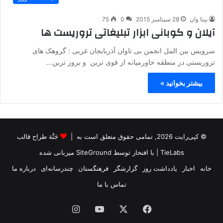
بیتا وان
28 سپتامبر 2015
0
75
آیلان و کوبانی ابزار تبلیغاتی تروریست ها
سرویس بین المل انجمن بی تاوان آذربایجان غربی : گروهک های
تروریستی در منطقه خاورمیانه از قوی ترین و بروز ترین…
بیشتر بخوانید »
© کپی‌رایت 2026, تمامی حقوق متعلق است به |
جَنَّة طراح قالب
TieLabs
| با افتخار توسط
SiteGround
میزبانی شده
خانه
اخبار
یادداشت روز
گزارشگر
فرهنگستان
چندرسانه‌ای
درباره ما
تماس با ما
فیس
X
یوتیوب
اینستاگرام