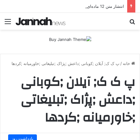
انتشار متن 12 ماده‌ای توافق نهایی بین ترکیه و پ.ک.ک
جستجو برای
منو
خانه
/
پ ک ک; آیلان ;کوبانی ;داعش ;پژاک ;تبلیغاتی ;خاورمیانه ;کردها
پ ک ک; آیلان ;کوبانی
;داعش ;پژاک ;تبلیغاتی
;خاورمیانه ;کردها
یادداشت روز