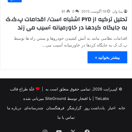
بیتا وان
19 آگوست 2015
0
81
تحلیل ترکیه از PYD اشتباه است/ اقدامات پ.ک.ک
به جایگاه کردها در خاورمیانه آسیب می زند
اقدامات نظامی مانند به آتش کشیدن خودروها و بستن راه ها توسط
پ.ک.ک به جایگاه کردها در خاورمیانه آسیب می…
بیشتر بخوانید »
© کپی‌رایت 2026, تمامی حقوق متعلق است به |
جَنَّة طراح قالب
TieLabs
| با افتخار توسط
SiteGround
میزبانی شده
خانه
اخبار
یادداشت روز
گزارشگر
فرهنگستان
چندرسانه‌ای
درباره ما
تماس با ما
فیس
X
یوتیوب
اینستاگرام