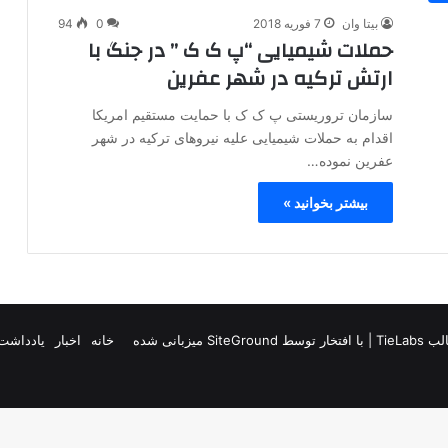
بیتا وان
7 فوریه 2018
0
94
حملات شیمیایی “پ ک ک ” در جنگ با
ارتش ترکیه در شهر عفرین
سازمان تروریستی پ ک ک با حمایت مستقیم امریکا
اقدام به حملات شیمیایی علیه نیروهای ترکیه در شهر
عفرین نموده…
بیشتر بخوانید »
TieLab
| با افتخار توسط
SiteGround
میزبانی شده
خانه
اخبار
یادداشت 