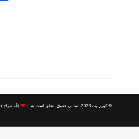
© کپی‌رایت 2026, تمامی حقوق متعلق است به |
جَنَّة طراح قالب s