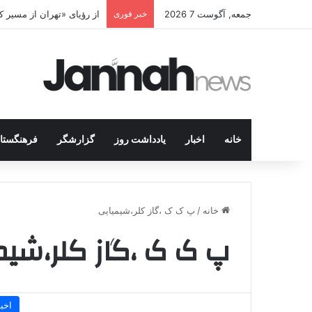
جمعه, آگوست 7 2026
خبر فوری
از رؤیای «تهران از مسیر
خانه
اخبار
یادداشت روز
گزارشگر
فرهنگستا
خانه
/
پ ک ک ،گاز کلر،شیمیایی
پ ک ک ،گاز کلر،شیم
اخبا