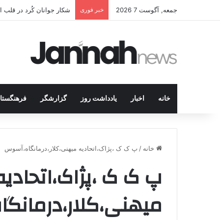
جمعه, آگوست 7 2026
خبر فوری
شکار جوانان کُرد در قلب 
خانه
اخبار
یادداشت روز
گزارشگر
فرهنگستا
خانه
/
پ ک ک ،پژاک،اتحادیه میهنی،کلار،درمانگاه،آسوس
پ ک ک ،پژاک،اتحادیه
میهنی،کلار،درمانگ