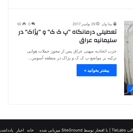
بیتا وان
29 نوامبر 2017
0
92
تعطیلی درمانگاه “پ ک ک” و “پژاک” در
سلیمانیه عراق
حزب اتحادیه میهنی عراق پس از مجوز حملات هوایی
ترکیه بر مواضع پ ک ک و پژاک در منطقه آسوس…
بیشتر بخوانید »
ر
TieLab
| با افتخار توسط
SiteGround
میزبانی شده
خانه
اخبار
یادداشت 