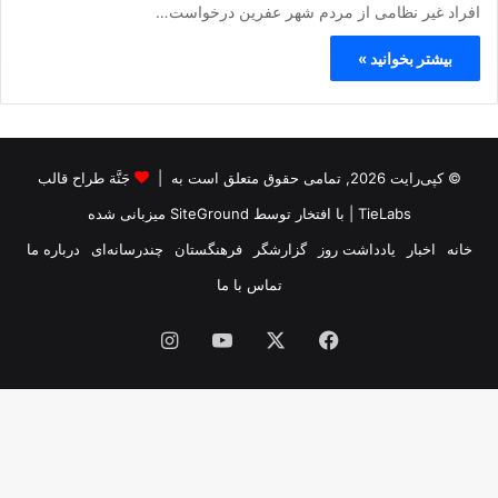
افراد غیر نظامی از مردم شهر عفرین درخواست…
بیشتر بخوانید »
© کپی‌رایت 2026, تمامی حقوق متعلق است به |
جَنَّة طراح قالب
TieLabs
| با افتخار توسط
SiteGround
میزبانی شده
خانه
اخبار
یادداشت روز
گزارشگر
فرهنگستان
چندرسانه‌ای
درباره ما
تماس با ما
فیس
X
یوتیوب
اینستاگرام
بوک