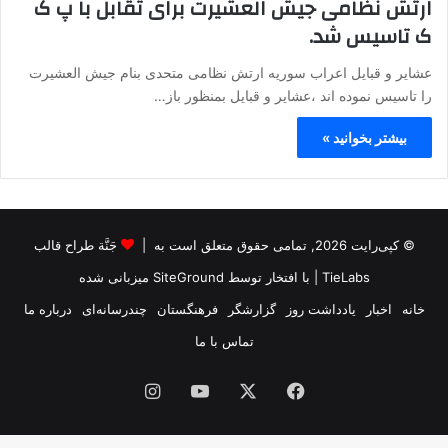
ارتش نظامی جیش العشیرت برای تقابل با پ ک
ک تاسیس شد.
عشایر و قبایل اعراب سوریه ارتش نظامی متحدی بنام جیش العشیرت
را تاسیس نموده اند ،عشایر و قبایل بمنظور باز…
بیشتر بخوانید »
© کپی‌رایت 2026, تمامی حقوق متعلق است به |
جَنَّة طراح قالب
TieLabs
| با افتخار توسط
SiteGround
میزبانی شده
خانه
اخبار
یادداشت روز
گزارشگر
فرهنگستان
چندرسانه‌ای
درباره ما
تماس با ما
فیس
X
یوتیوب
اینستاگرام
بوک