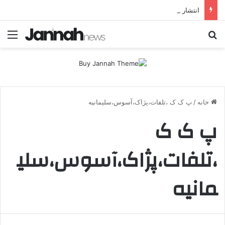
انتشار متن 12 ماده‌ای توافق نهایی بین ترکیه و پ.ک.ک
جستجو برای
منو
خانه
/
پ ک ک ،تلفات،پژاک،آسوس،سلیمانیه
پ ک ک
،تلفات،پژاک،آسوس،سلی
مانیه