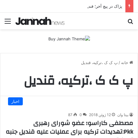
پژاک در پیچ آخر؛ قندیل که خاموش شود، شاخه ایرانی چه خواهد کرد؟
جستجو برای
منو
خانه
/
پ ک ک ،ترکیه، قندیل
پ ک ک ،ترکیه، قندیل
اخبار
بیتا وان
12 ژوئن 2018
0
87
مصطفی کاراسو؛ عضو شورای رهبری
Pkk:تهدیدات ترکیه برای عملیات علیه قندیل جنبه