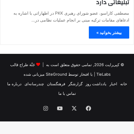
تبلیغاتی دارد
مصطفی کاراسو، عضو شورای رهبری PKK در اظهاراتی با اشاره به
ادعاهای مقامات ترکیه مبنی بر انجام عملیات نظامی در…
بیشتر بخوانید »
© کپی‌رایت 2026, تمامی حقوق متعلق است به |
جَنَّة طراح قالب
TieLabs
| با افتخار توسط
SiteGround
میزبانی شده
خانه
اخبار
یادداشت روز
گزارشگر
فرهنگستان
چندرسانه‌ای
درباره ما
تماس با ما
فیس
X
یوتیوب
اینستاگرام
بوک