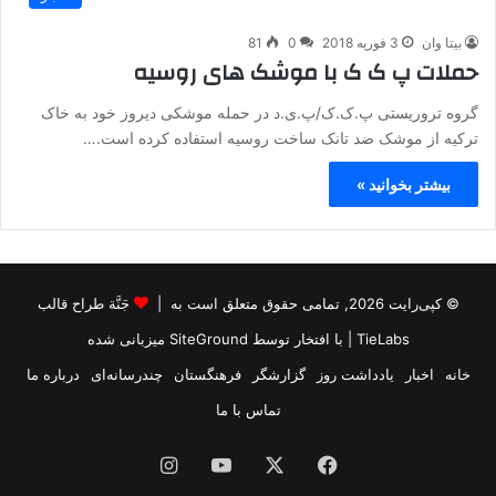
بیتا وان
3 فوریه 2018
0
81
حملات پ ک ک با موشک های روسیه
گروه تروریستی پ.ک.ک/پ.ی.د در حمله موشکی دیروز خود به خاک
ترکیه از موشک ضد تانک ساخت روسیه استفاده کرده است.…
بیشتر بخوانید »
© کپی‌رایت 2026, تمامی حقوق متعلق است به |
جَنَّة طراح قالب
TieLabs
| با افتخار توسط
SiteGround
میزبانی شده
خانه
اخبار
یادداشت روز
گزارشگر
فرهنگستان
چندرسانه‌ای
درباره ما
تماس با ما
فیس
X
یوتیوب
اینستاگرام