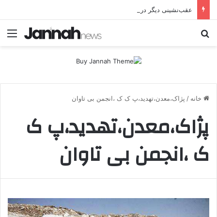
عقب‌نشینی دیگر در اردوگاه پ.ک.ک/پژاک؛ YPJ در اختیار جولانی داعشی قرار می گیرد!
جستجو برای
منو
خانه
/
پژاک،معدن،تهدید،پ ک ک ،انجمن بی تاوان
پژاک،معدن،تهدید،پ ک
ک ،انجمن بی تاوان