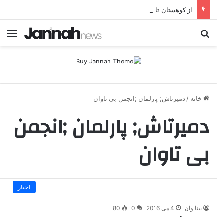
از کوهستان تا میز مذاکره؛ پژاک یک‌شبه «دموکرات» شد!
جستجو برای
منو
خانه
/
دمیرتاش; پارلمان ;انجمن بی تاوان
دمیرتاش; پارلمان ;انجمن
بی تاوان
اخبار
بیتا وان
4 می 2016
0
80