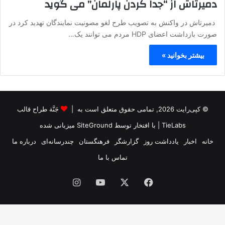
دمیرتاش از “جدا کردن پارلمان” می گوید
دمیرتاش در واکنش به تصویب طرح لغو مصونیت نمایندگان تهدید کرد در
صورت بازداشت اعضای HDP مردم می توانند یک…
بیشتر بخوانید »
© کپی‌رایت 2026, تمامی حقوق متعلق است به |
جَنَّة طراح قالب
TieLabs
| با افتخار توسط
SiteGround
میزبانی شده
خانه
اخبار
یادداشت روز
گزارشگر
فرهنگستان
چندرسانه‌ای
درباره ما
تماس با ما
فیس
X
یوتیوب
اینستاگرام
بوک