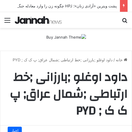
پشت ویترین «آزادی زنان»؛ HPJ چگونه زن را وارد معادله جنگ می‌کند؟ بی‌تاوان | پرونده ویژه
جستجو برای
منو
خانه
/
داود اوغلو ;بارزانی ;خط ارتباطی ;شمال عراق; پ ک ک ; PYD
داود اوغلو ;بارزانی ;خط
ارتباطی ;شمال عراق; پ
ک ک ; PYD
اخبار