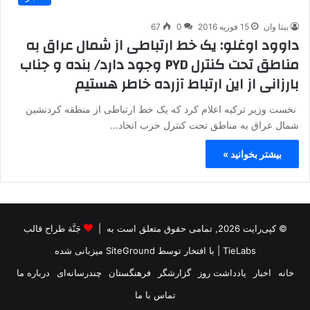
بیتا وان
15 فوریه 2016
0
67
داوود اوغلو: یک خط ارتباطی از شمال عراق به
مناطق تحت کنترل PYD وجود دارد/ بنده و جناب
بارزانی از این ارتباط آزرده خاطر هستیم
نخست وزیر ترکیه اعلام کرد که یک خط ارتباطی از منطقه کردنشین
شمال عراق به مناطق تحت کنترل حزب اتحاد…
بیشتر بخوانید »
© کپی‌رایت 2026, تمامی حقوق متعلق است به |
جَنَّة طراح قالب
TieLabs
| با افتخار توسط
SiteGround
میزبانی شده
خانه
اخبار
یادداشت روز
گزارشگر
فرهنگستان
چندرسانه‌ای
درباره ما
تماس با ما