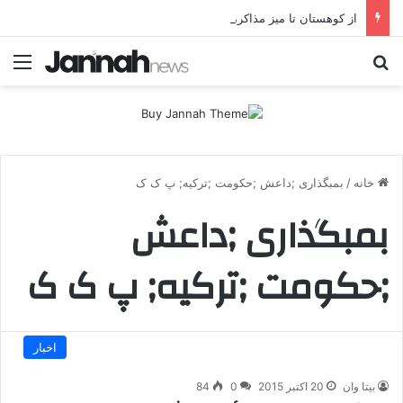
از کوهستان تا میز مذاکره؛ پژاک یک‌شبه «دموکرات» شد!
جستجو برای
منو
خانه
/
بمبگذاری ;داعش ;حکومت ;ترکیه; پ ک ک
بمبگذاری ;داعش
;حکومت ;ترکیه; پ ک ک
اخبار
بیتا وان
20 اکتبر 2015
0
84