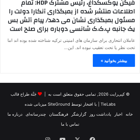
فیگن یوکسکداغ، رئیس مشترک HDP: تمام
اطلاعات منتشر شده از بمبگذاری آنکارا دولت را
مسئول بمبگذاری نشان می دهد/ پیام آتش بس
یک جانبه پ.ک.ک شانسی دوباره برای صلح است
عاملان انتحاری برای سازمان های امنیتی ترکیه شناخته شده بوده اند اما
تحت نظر یا تحت تعقیب نبوده اند. این…
بیشتر بخوانید »
© کپی‌رایت 2026, تمامی حقوق متعلق است به |
جَنَّة طراح قالب
TieLabs
| با افتخار توسط
SiteGround
میزبانی شده
خانه
اخبار
یادداشت روز
گزارشگر
فرهنگستان
چندرسانه‌ای
درباره ما
تماس با ما
فیس
X
یوتیوب
اینستاگرام