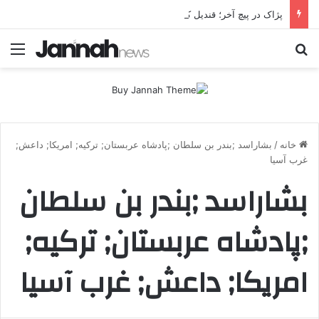
پژاک در پیچ آخر؛ قندیل که خاموش شود، شاخه ایرانی چه خواهد کرد؟
جستجو برای
منو
خانه
/
بشاراسد ;بندر بن سلطان ;پادشاه عربستان; ترکیه; امریکا; داعش;
غرب آسیا
بشاراسد ;بندر بن سلطان
;پادشاه عربستان; ترکیه;
امریکا; داعش; غرب آسیا