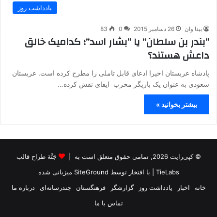
یادداشت روز
بیتا وان
26 دسامبر 2015
0
83
“بندر بن سلطان” یا “بشار اسد”؛ کدامیک خالق
داعش هستند؟
پادشاه عربستان اخیرا ادعای قابل تاملی را مطرح کرده است. عربستان
سعودی به عنوان یک بازیگر مخرب ایفای نقش کرده…
بیشتر بخوانید »
© کپی‌رایت 2026, تمامی حقوق متعلق است به |
جَنَّة طراح قالب
TieLabs
| با افتخار توسط
SiteGround
میزبانی شده
خانه
اخبار
یادداشت روز
گزارشگر
فرهنگستان
چندرسانه‌ای
درباره ما
تماس با ما