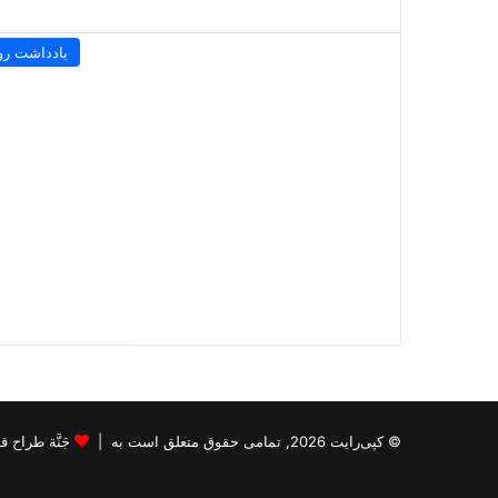
یادداشت رو
© کپی‌رایت 2026, تمامی حقوق متعلق است به |
جَنَّة طراح قالب s