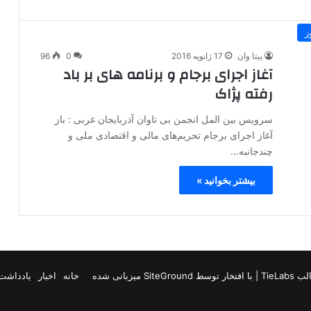
ز
بیتا وان
17 ژانویه 2016
0
96
آغاز اجرای برجام و برنامه های بر باد
رفته پژاک
سرویس بین المل انجمن بی تاوان آذربایجان غربی : باز
آغاز اجرای برجام تحریم‌های مالی و اقتصادی ملی و
چندجانبه…
بیشتر بخوانید »
TieLab
| با افتخار توسط
SiteGround
میزبانی شده
خانه
اخبار
یادداشت 