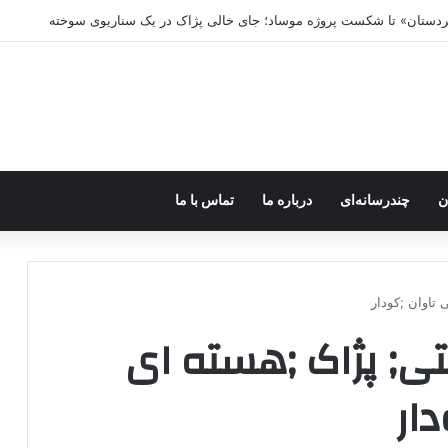
کردستان» تا شکست پروژه موساد؛ جای خالی پژاک در یک سناریوی سوخته
ن
چندرسانه‌ای
درباره ما
تماس با ما
تاوان ;کودار
ستی; پژاک ;هسته ای
ار