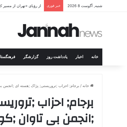
شنبه, آگوست 8 2026
خبر فوری
از رؤیای «تهران از مسیر 
خانه
اخبار
یادداشت روز
گزارشگر
فرهنگستا
خانه
/
برجام; احزاب ;تروریستی; پژاک ;هسته ای ;انجمن بی 
برجام; احزاب ;تروری
;انجمن بی تاوان ;کود