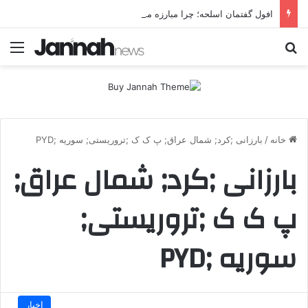
افول گفتمان اسلحه؛ چرا مبارزه مسلحانه در میان کردها اعتبار گذشته را ندارد؟
جستجو برای
منو
خانه
/
بارزانی ;کرد; شمال عراق; پ ک ک ;تروریستی; سوریه ;PYD
بارزانی ;کرد; شمال عراق;
پ ک ک ;تروریستی;
سوریه ;PYD
اخبار