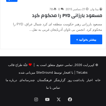
بیتا وان
21 دسامبر 2015
0
78
مسعود بارزانی PYD را محکوم کرد
مسعود بارزانی رهبر حکومت منطقه ای کرد شمال عراق، PYD را
محکوم کرد. انجمن بی تاوان آذربایجان غربی به نقل…
بیشتر بخوانید »
© کپی‌رایت 2026, تمامی حقوق متعلق است به |
جَنَّة طراح قالب
TieLabs
| با افتخار توسط
SiteGround
میزبانی شده
خانه
اخبار
یادداشت روز
گزارشگر
فرهنگستان
چندرسانه‌ای
درباره ما
تماس با ما
فیس
X
یوتیوب
اینستاگرام