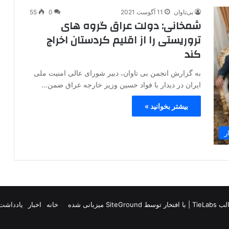
بی‌تاوان
11 آگوست 2021
0
55
شمخانی: دولت عراق گروه های
تروریستی را از اقلیم کردستان اخراج
کند
به گزارش انجمن بی تاوان، دبیر شورای عالی امنیت ملی
ایران در دیدار با فواد حسین وزیر خارجه عراق ضمن…
بیشتر بخوانید »
ر
TieLab
| با افتخار توسط
SiteGround
میزبانی شده
خانه
اخبار
یادداشت 