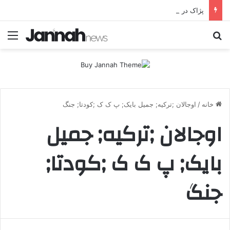
پژاک در پیچ آخر؛ قندیل که خاموش شود، شاخه ایرانی چه خواهد کرد؟
جستجو برای
منو
خانه
/
اوجالان ;ترکیه; جمیل بایک; پ ک ک ;کودتا; جنگ
اوجالان ;ترکیه; جمیل
بایک; پ ک ک ;کودتا;
جنگ