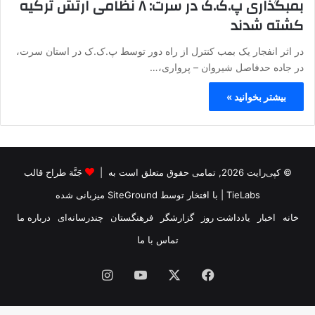
بمبگذاری پ.ک.ک در سرت: ۸ نظامی ارتش ترکیه
کشته شدند
در اثر انفجار یک بمب کنترل از راه دور توسط پ.ک.ک در استان سرت،
در جاده حدفاصل شیروان – پرواری،…
بیشتر بخوانید »
© کپی‌رایت 2026, تمامی حقوق متعلق است به |
جَنَّة طراح قالب
TieLabs
| با افتخار توسط
SiteGround
میزبانی شده
خانه
اخبار
یادداشت روز
گزارشگر
فرهنگستان
چندرسانه‌ای
درباره ما
تماس با ما
فیس
X
یوتیوب
اینستاگرام
بوک