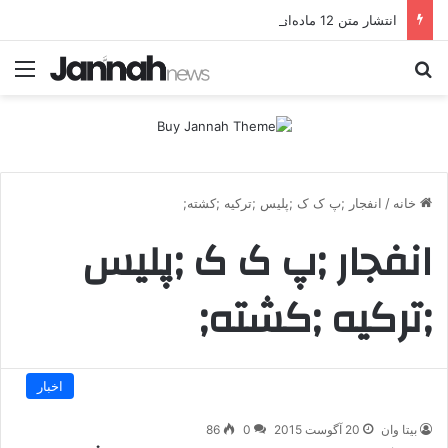
انتشار متن 12 ماده‌ای توافق نهایی بین ترکیه و پ.ک.ک
جستجو برای
منو
خانه
/
انفجار ;پ ک ک ;پلیس ;ترکیه ;کشته;
انفجار ;پ ک ک ;پلیس
;ترکیه ;کشته;
اخبار
بیتا وان
20 آگوست 2015
0
86